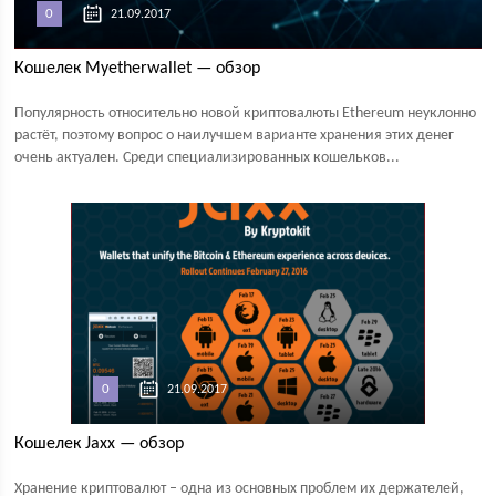
0
21.09.2017
Кошелек Myetherwallet — обзор
Популярность относительно новой криптовалюты Ethereum неуклонно
растёт, поэтому вопрос о наилучшем варианте хранения этих денег
очень актуален. Среди специализированных кошельков...
0
21.09.2017
Кошелек Jaxx — обзор
Хранение криптовалют – одна из основных проблем их держателей,