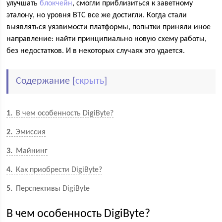
улучшать
блокчейн
, смогли приблизиться к заветному
эталону, но уровня ВТС все же достигли. Когда стали
выявляться уязвимости платформы, попытки приняли иное
направление: найти принципиально новую схему работы,
без недостатков. И в некоторых случаях это удается.
Содержание
[
скрыть
]
1
В чем особенность DigiByte?
2
Эмиссия
3
Майнинг
4
Как приобрести DigiByte?
5
Перспективы DigiByte
В чем особенность DigiByte?