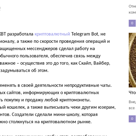
Отн
а
ком
0
XBT разработала
криптовалютный
Telegram Bot, не
оналу, а также по скорости проведения операций и
защищенных мессенджеров сделал работу на
обычного пользователя, обеспечив связь между
ажное – осуществив это до того, как Скайп, Вайбер,
 задумываться об этом.
менять в своей деятельности непродуктивные чаты.
Что
тных сайтов, информирующих о криптовалютных
ь покупку и продажу любой криптомонеты.
Вне
ый кошелек, а также выписывать чеки другим юзерам,
все
тов. Создатели сделали мини-школу, которая
0
жно столкнуться на криптовалютном рынке.