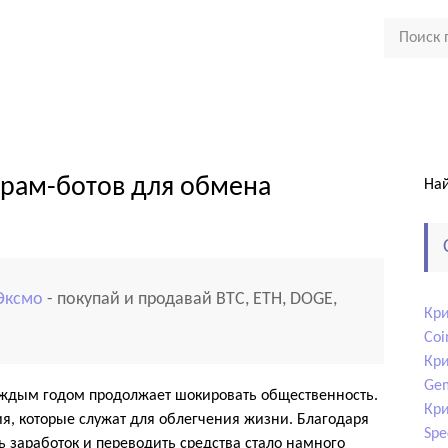
грам-ботов для обмена
Най
Эксмо
- покупай и продавай BTC, ETH, DOGE,
Кри
Coi
Кри
Gem
аждым годом продолжает шокировать общественность.
Кри
я, которые служат для облегчения жизни. Благодаря
Spe
 заработок и переводить средства стало намного