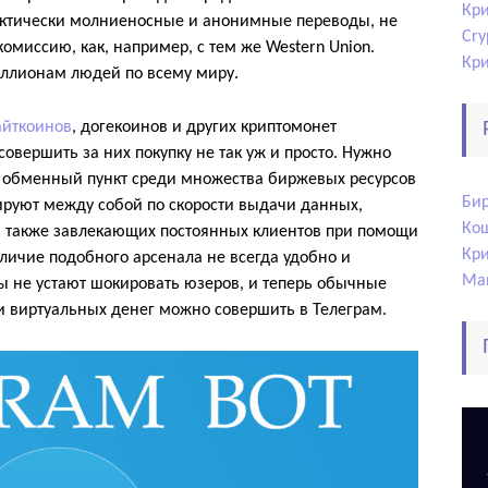
Кри
актически молниеносные и анонимные переводы, не
Cry
омиссию, как, например, с тем же Western Union.
Кр
ллионам людей по всему миру.
айткоинов
, догекоинов и других криптомонет
совершить за них покупку не так уж и просто. Нужно
й обменный пункт среди множества биржевых ресурсов
Би
ируют между собой по скорости выдачи данных,
Ко
 а также завлекающих постоянных клиентов при помощи
Кр
личие подобного арсенала не всегда удобно и
Ма
ы не устают шокировать юзеров, и теперь обычные
и виртуальных денег можно совершить в Телеграм.