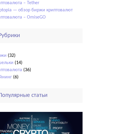
птовалюта – Tether
ptopia — обзор биржи криптовалют
иптовалюта – OmiseGO
Рубрики
ржи
(32)
шельки
(14)
иптовалюта
(36)
йнинг
(6)
Популярные статьи