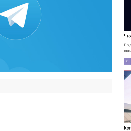
Что
По 
око
0
Кр