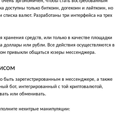
 очень эргономичен, чтобы стать востребованным
а доступны только биткоин, догекоин и лайткоин, но
списка валют. Разработаны три интерфейса на трех
хранения средств, или только в качестве площадки
на доллары или рубли. Все действия осуществляются в
ором привыкли общаться юзеры мессенджера.
висом
о быть зарегистрированным в мессенджере, а также
ный бот, интегрированный с той криптовалютой,
авать или обменивать.
выполните нехитрые манипуляции: