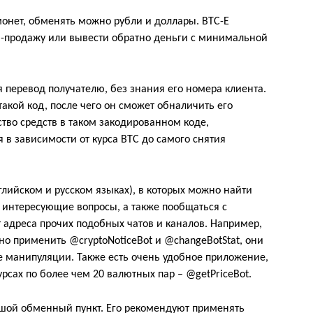
онет, обменять можно рубли и доллары. BTC-E
ю-продажу или вывести обратно деньги с минимальной
 перевод получателю, без знания его номера клиента.
такой код, после чего он сможет обналичить его
тво средств в таком закодированном коде,
я в зависимости от курса BTC до самого снятия
глийском и русском языках), в которых можно найти
а интересующие вопросы, а также пообщаться с
 адреса прочих подобных чатов и каналов. Например,
о применить @cryptoNoticeBot и @changeBotStat, они
е манипуляции. Также есть очень удобное приложение,
рсах по более чем 20 валютных пар – @getPriceBot.
льшой обменный пункт. Его рекомендуют применять