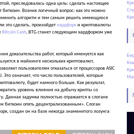
Кри
птой, преследовалась одна цель: сделать настоящее
Cry
т биткоин. Возник логичный вопрос: как это можно
Кр
 изменить алгоритм и тем самым решить имеющуюся
сли это сделать, произойдет
хардфорк
и криптовалюты
е
Bitcoin Cash
, BTG станет следующим хардфорком уже
ния доказательства работ, который именуется как
Би
льзуется в майнинге нескольких криптовалют,
Ко
зволяет пользователям отказаться от процессоров ASIC
Кр
. Это означает, что число пользователей, которые
Ма
иптовалюту, будет намного больше. Как результат,
ократить уровень влияния на добычу крипты со
у. Данная задумка полностью отражается в слогане
м биткоин опять децентрализованным». Слоган
орк, создан он на базе некогда знаменитого лозунга