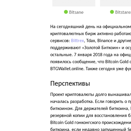
На сегодняшний день на официальном 
криптовалютных бирж активно работают
сервисов:
Bittrex
, Tdax, Binance и друг
поддерживают «Золотой Биткоин» и осу
остальные. 7 января 2018 года на офи
появилось сообщение, что Bitcoin Gol
BTGWallet.online. Также сегодня уже фун
Перспективы
Проект криптовалюты долго вынашивал
началась разработка. Если говорить о 
биткоином. Для держателей биткоина, 
резервной копии для восстановления 
Bitcoin Gold гонконгского происхожден
биткоина, если недавно запущенный Se