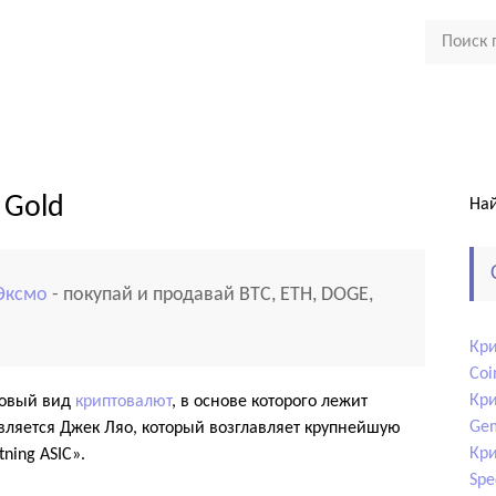
 Gold
Най
Эксмо
- покупай и продавай BTC, ETH, DOGE,
Кри
Coi
Кри
 новый вид
криптовалют
, в основе которого лежит
Gem
является Джек Ляо, который возглавляет крупнейшую
Кри
ning ASIC».
Spe