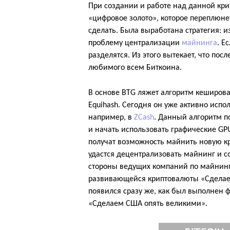
При создании и работе над данной кри
«цифровое золото», которое переплюне
сделать. Была выработана стратегия:
проблему централизации
майнинга
. Е
разделятся. Из этого вытекает, что посл
любимого всем Биткоина.
В основе BTG ляжет алгоритм кеширова
Equihash. Сегодня он уже активно испо
например, в
ZCash
. Данный алгоритм по
и начать использовать графические GPU
получат возможность майнить новую кр
удастся децентрализовать майнинг и с
стороны ведущих компаний по майнинг
развивающейся криптовалюты «Сделае
появился сразу же, как был выполнен ф
«Сделаем США опять великими».