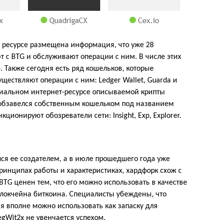
ресурсе размещена информация, что уже 28
 с BTG и обслуживают операции с ним. В числе этих
ие. Также сегодня есть ряд кошельков, которые
ществляют операции с ним: Ledger Wallet, Guarda и
циальном интернет-ресурсе описываемой крипты
d обзавелся собственным кошельком под названием
кционируют обозреватели сети: Insight, Exp, Explorer.
ся ее создателем, а в июле прошедшего года уже
принципах работы и характеристиках, хардфорк схож с
BTG ценен тем, что его можно использовать в качестве
блокчейна биткоина. Специалисты убеждены, что
ия вполне можно использовать как запаску для
gWit2x не увенчается успехом.