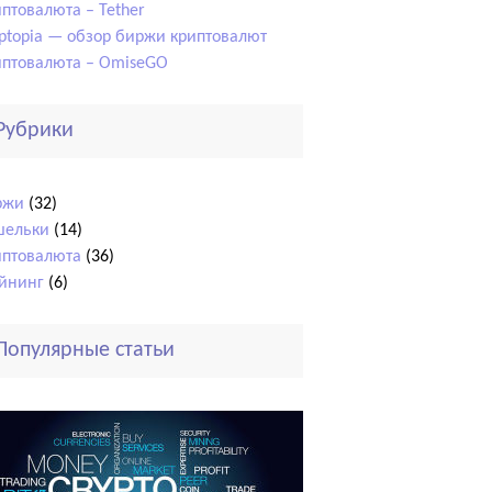
птовалюта – Tether
ptopia — обзор биржи криптовалют
иптовалюта – OmiseGO
Рубрики
ржи
(32)
шельки
(14)
иптовалюта
(36)
йнинг
(6)
Популярные статьи